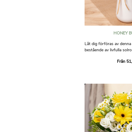
HONEY B
Låt dig förföras av denna 
bestående av livfulla solr
sommarvärme. De ackomp
Från 51
näckrosblad och fina små
påminner om ljuvligheten i 
Fall för denna bukett och 
dess varma och glada atmo
dagen för den person du ge
Bilderna är inte bindande 