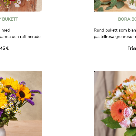
 BUKETT
BORA B
i med
Rund bukett som bland
varma och raffinerade
pastellrosa grenrosor 
la röda rosor, delikata
naturlig touch. Förstä
,45 €
Från
iga röda bär. Allt
snöbollskrysantemum,
verk för en bukett
blommig elegans i nyan
 anda.
Bilder är inte avtalsen
 exceptionella bukett
est och elegans till
a och kära. Idealisk för
gar om lycka och dela
ter.