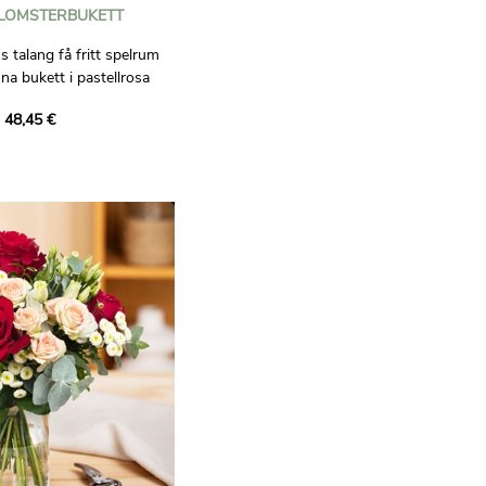
LOMSTERBUKETT
 talang få fritt spelrum
a bukett i pastellrosa
 48,45 €
 skapar en unik bukett åt
skapa den med
nns tillgängliga i hans
sorg och kreativitet som
n har.