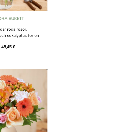
ORA BUKETT
ar röda rosor,
och eukalyptus för en
rkt med vit lisianthus och
 48,45 €
 förkroppsligar den
ser av rött, rosa och vitt.
ligt bindande.