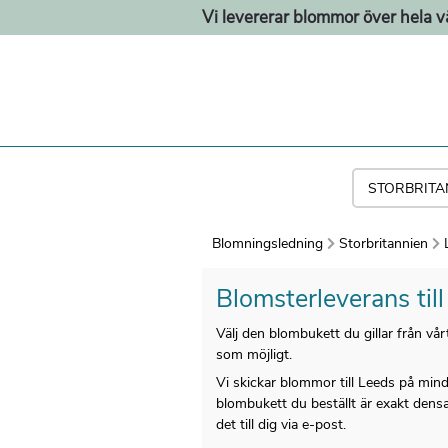
Vi levererar blommor över hela v
Blomningsledning
Storbritannien
Blomsterleverans til
Välj den blombukett du gillar från v
som möjligt.
Vi skickar blommor till Leeds på mind
blombukett du beställt är exakt densam
det till dig via e-post.