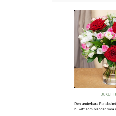
BUKETT 
Den underbara Parisbuket
bukett som blandar röda 
sprayrosor, förstärkt med v