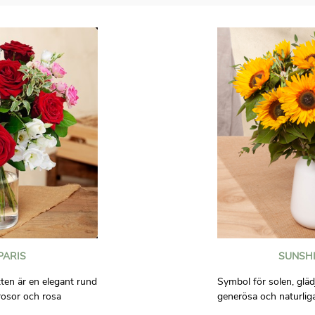
PARIS
SUNSHI
ten är en elegant rund
Symbol för solen, glä
rosor och rosa
generösa och naturlig
it lisianthus och ljust
att ge bra humor till 