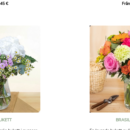
,45 €
Från
omposition i röda och
att uttrycka dina
Ge den här soliga buket
speciellt tillfälle eller 
dagen för någon du äl
r att visa någon att du
Ej avtalsenliga bilder.
 bindande.
UKETT
BRASIL