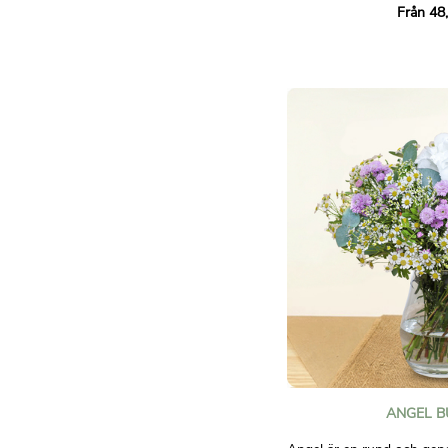
Från 48
bladverk. En raffinerad k
rosa nyanser, perfekt för 
känslor.
Att ge den här buketten ä
älskar dem.
Bilder är inte avtalsenligt
ANGEL B