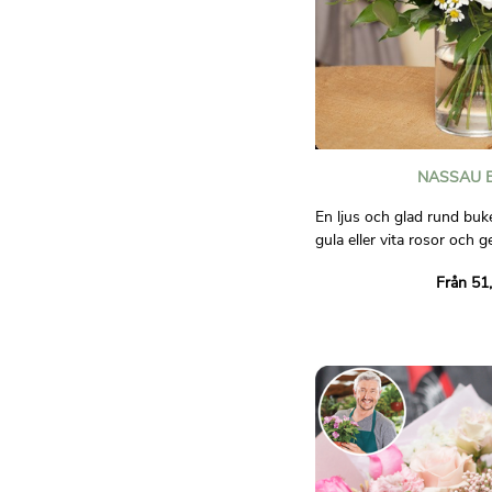
NASSAU 
En ljus och glad rund buk
gula eller vita rosor och g
ett urval av ljusa blommor
Från 51
lisianthus, flox eller kamom
Ett koncentrat av friskhe
Bilder är inte avtalsenligt