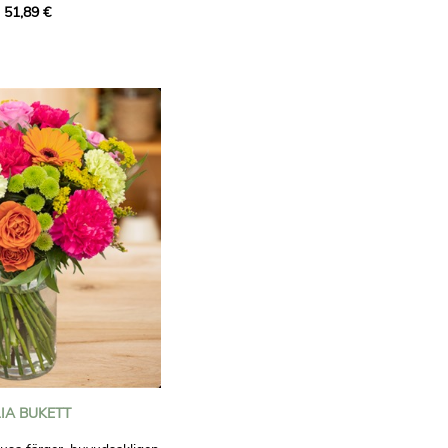
 51,89 €
ten för att fira ett
helt enkelt för att förgylla
skar.
IA BUKETT