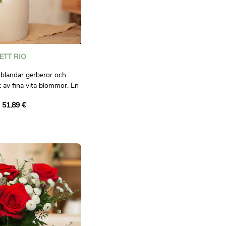
ETT RIO
 blandar gerberor och
t av fina vita blommor. En
 och fräschör för att lysa
 51,89 €
ligt bindande.