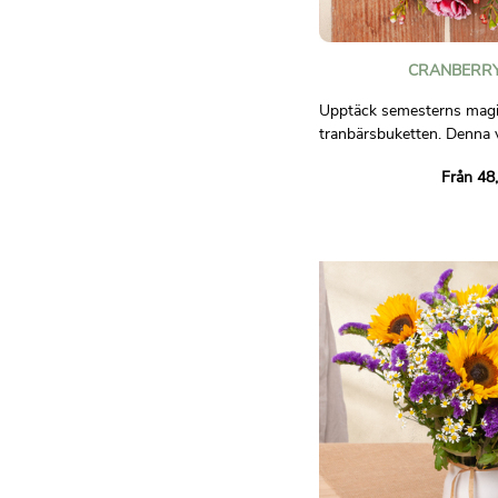
CRANBERRY
Upptäck semesterns mag
tranbärsbuketten. Denna 
skapelse kombinerar livful
Från 48
inslag av vitt vax och festl
förstärks av eleganta blad
som förkroppsligar julens
Erbjud eller ta emot denna
för att ge en atmosfär av f
ditt hem eller till dina när
att uttrycka dina önsknin
glädjen av årets slutsemes
Ej avtalsenliga bilder.