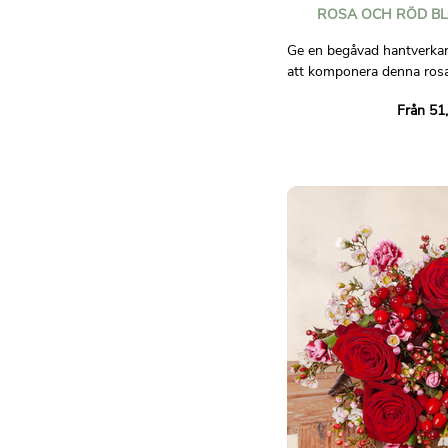
ROSA OCH RÖD B
Ge en begåvad hantverkare 
att komponera denna ros
bukett !
Från 51
Lita på vår hantverksflor
skapa en unik bukett just
att skapa den med säso
utvalda från deras butik, 
skickligheten och kreativit
proffs.
Ej avtalsenlig bild.