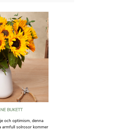
NE BUKETT
dje och optimism, denna
a armfull solrosor kommer
den som tar emot den.