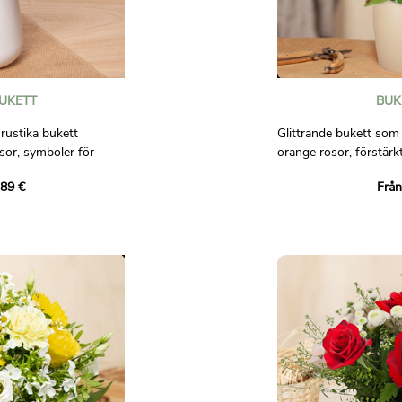
UKETT
BUK
rustika bukett
Glittrande bukett som
osor, symboler för
orange rosor, förstärk
anjeras av
skapelse full av energi
,89 €
Från
 prästkragar, som
upp varje tillfälle.
fält i blom.
Bilder är inte avtalsen
låt dig ryckas med av
sfär, för att lysa upp
r den till.
för kontraktet.