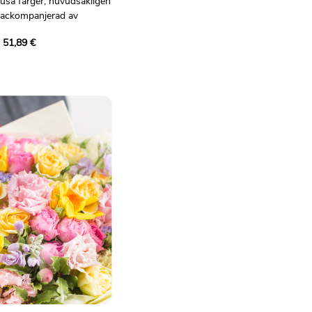
jusa färger, huvudsakligen
 ackompanjerad av
erminis, santini
 51,89 €
 och ruscus. Ett
blommor och syrliga
p alla tillfällen med gott
ligt bindande.