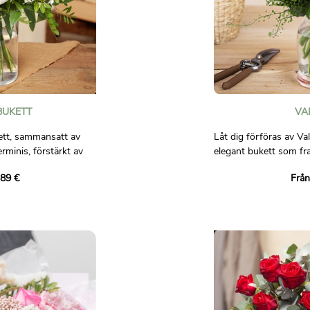
BUKETT
VA
ett, sammansatt av
Låt dig förföras av Val
erminis, förstärkt av
elegant bukett som fr
 som nejlikor,
ömhet. Sammanställd a
,89 €
Från
ill.
ömtåliga vita santinis
denna bukett en sann h
t och gott humör!
luftiga inslagen av gyp
lätthet till denna fört
 bindande.
Denna bukett är perfek
känslor vid speciella ti
dag, en bröllopsdag ell
förklara din kärlek med