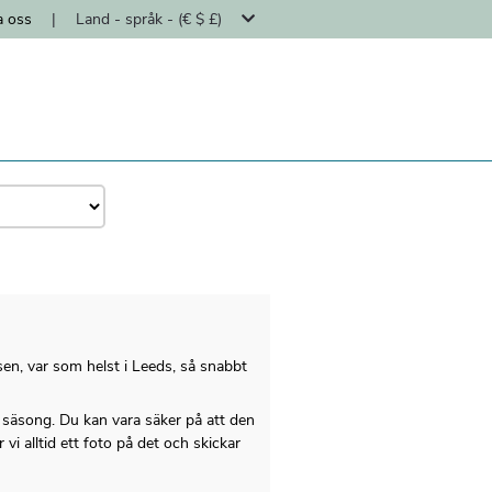
a oss
|
Land - språk - (€ $ £)
en, var som helst i Leeds, så snabbt
i säsong. Du kan vara säker på att den
vi alltid ett foto på det och skickar