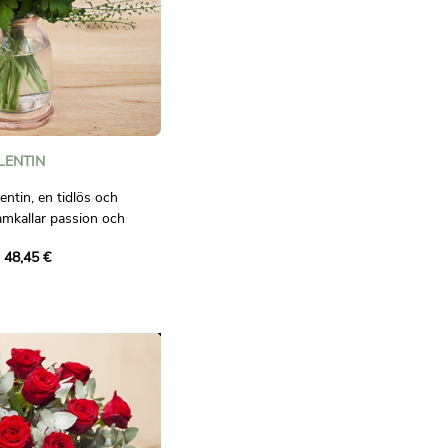
LENTIN
entin, en tidlös och
amkallar passion och
v strålande röda rosor,
 48,45 €
 och elegant grönska, är
yllning till kärleken. De
sofila ger en känsla av
rollande blomsterkreation.
t för att uttrycka dina
llfällen som Alla hjärtans
er helt enkelt för att
 finess.