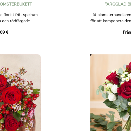
LOMSTERBUKETT
FÄRGGLAD B
florist fritt spelrum
Låt blomsterhandlarens
a och rödfärgade
för att komponera denn
och gula toner!
,89 €
Från
ist som kommer att
Lita på att vår florist
 för dig. De kommer
dig. Han kommer att 
ngsbetonade blommor
säsongsblommor som fi
med all den fina
butik, med all den om
eten hos ett riktigt
en professionell perso
Ej avtalsenlig bild.