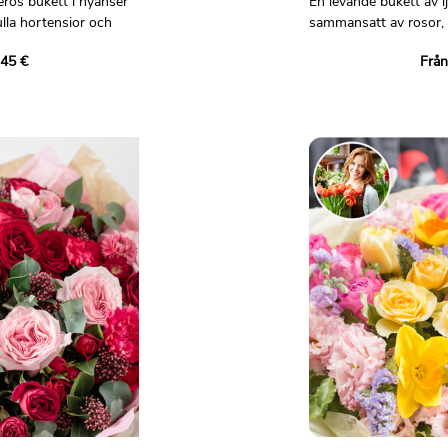
rös bukett i nyanser
En levande bukett av l
ulla hortensior och
sammansatt av rosor,
nejlikor, sprayrosor, g
,45 €
Från
krysantemum, solidago
lse, ett dop eller en
koncentrat av soliga 
ar kärlek och glädje.
nyanser för att lysa up
humör.
tivt syfte.
Bilder är inte avtalsen