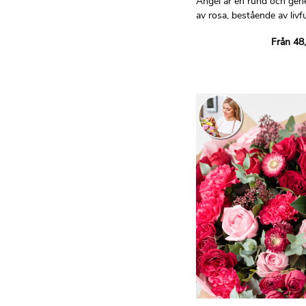
Angel är en rund och gene
av rosa, bestående av livf
eleganta rosor.
Från 48
Perfekt för att fira en föde
födelsedag, den symboliser
Bilderna är endast i illustra