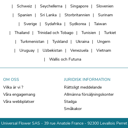
Schweiz
Seychellerna
Singapore
Slovenien
Spanien
Sri Lanka
Storbritannien
Surinam
Sverige
Sydafrika
Sydkorea
Taiwan
Thailand
Trinidad och Tobago
Tunisien
Turkiet
Turkmenistan
Tyskland
Ukraina
Ungern
Uruguay
Uzbekistan
Venezuela
Vietnam
Wallis och Futuna
OM OSS
JURIDISK INFORMATION
Vilka är vi ?
Rättsligt meddelande
Våra engagemang
Allmänna försäljningskonter
Våra webbplatser
Stadga
Småkakor
Universal Flower SAS - 39 rue Anatole France - 92300 Levallois Perret