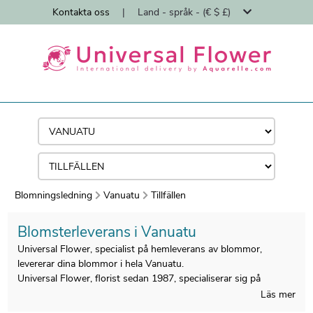
Kontakta oss
|
Land - språk - (€ $ £)
Blomningsledning
Vanuatu
Tillfällen
Blomsterleverans i Vanuatu
Universal Flower, specialist på hemleverans av blommor,
levererar dina blommor i hela Vanuatu.
Universal Flower, florist sedan 1987, specialiserar sig på
hemleverans av blombuketter av florister.
Läs mer
Alla buketter tillverkas i Vanuatu av våra lokala