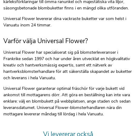
kärleksförklaringar till ömma ranunkel och majestätiska vita liljor,
säsongsbetonade blombuketter finns i en mängd olika utföranden.
Universal Flower levererar dina vackraste buketter var som helst i
Vanuatu inom 24 timmar.
Varför välja Universal Flower?
Universal Flower har specialiserat sig på blomsterleveranser i
Frankrike sedan 1997 och har under åren utvecklat en högkvalitativ
kreativ och hantverksmässig expertis, samt ett nätverk av
hantverksblomsterhandlare för att säkerställa skapandet av buketter
och leverans i hela Vanuatu.
Universal Flower garanterar optimal fräschör för varje bukett vid
ankomst till mottagarens dörr. Att göra en beställning kan inte vara
enklare: välj en blombukett på webbplatsen, ange staden och sedan
leveransdatumet. Universal Flower-blomsterhandlaren nära din
mottagare levererar måndag till lördag i hela Vanuatu.
Vi levererar också