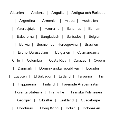
Albanien
Andorra
Anguilla
Antigua och Barbuda
Argentina
Armenien
Aruba
Australien
Azerbajdzjan
Azorerna
Bahamas
Bahrain
Balearerna
Bangladesh
Barbados
Belgien
Bolivia
Bosnien och Hercegovina
Brasilien
Brunei Darussalam
Bulgarien
Caymanöarna
Chile
Colombia
Costa Rica
Curaçao
Cypern
Danmark
Dominikanska republiken
Ecuador
Egypten
El Salvador
Estland
Färöarna
Fiji
Filippinerna
Finland
Förenade Arabemiraten
Förenta Staterna
Frankrike
Franska Polynesien
Georgien
Gibraltar
Grekland
Guadeloupe
Honduras
Hong Kong
Indien
Indonesien