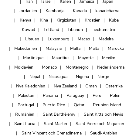
Iran
Israel
Italien
Jamaica
Japan
Jordanien
Kambodja
Kanada
kanarieöarna
Kenya
Kina
Kirgizistan
Kroatien
Kuba
Kuwait
Lettland
Libanon
Liechtenstein
Litauen
Luxemburg
Macao
Madeira
Makedonien
Malaysia
Malta
Malta
Marocko
Martinique
Mauritius
Mayotte
Mexiko
Moldavien
Monaco
Montenegro
Nederländerna
Nepal
Nicaragua
Nigeria
Norge
Nya Kaledonien
Nya Zeeland
Oman
Österrike
Pakistan
Panama
Paraguay
Peru
Polen
Portugal
Puerto Rico
Qatar
Reunion Island
Rumänien
Saint Barthélemy
Saint Kitts och Nevis
Saint Lucia
Saint Martin
Saint Pierre och Miquelon
Saint Vincent och Grenadinerna
Saudi-Arabien