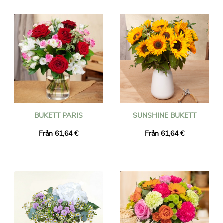
hantverksflorister och levereras sedan var som helst i Vanuatu
till den adress du väljer av floristen nära din mottagare. Beställ
före kl. 16.00 så levereras din bukett nästa dag, inklusive
helgdagar. Oavsett vilken händelse du firar (födelsedag, bröllop,
tack, etc.), lita på Universal Flower för en lyckad blomleverans!
BUKETT PARIS
SUNSHINE BUKETT
Från 61,64 €
Från 61,64 €