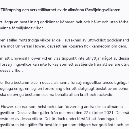
: Tillämpning och verkställbarhet av de allmänna försäljningsvillkoren
 lägga en beställning godkänner köparen helt och hållet och utan förbeh
männa försäljningsvillkor.
n ställer motstridiga villkor är de, i avsaknad av uttryckligt godkännand
lbara mot Universal Flower, oavsett när köparen fick kännedom om dem.
m att Universal Flower vid en viss tidpunkt inte utnyttjar något av dessa
försäljningsvillkor kan inte tolkas som ett avstående från att senare utny
dessa villkor.
er flera bestämmelser i dessa allmänna försäljningsvillkor anses ogiltiga e
ogiltiga enligt en lag, en förordning eller ett slutgiltigt beslut av en behör
ska de övriga bestämmelserna behålla all sin kraft och räckvidd.
 Flower kan när som helst och utan förvarning ändra dessa allmänna
ngsvillkor. Dessa villkor gäller från och med den 27 oktober 2021. De ersät
versioner av dessa villkor. Det är dock underförstått att ändringar i
ngsvillkoren inte gäller för beställningar som tidigare har godkänts och be