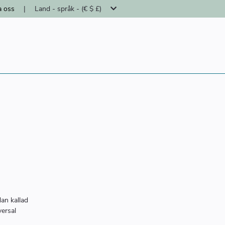
a oss
|
Land - språk - (€ $ £)
an kallad
versal