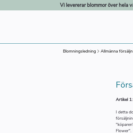
Vi levererar blommor över hela v
Blomningsledning
Allmänna försälj
Förs
Artikel 1
I detta d
försäljni
"köparen"
Flower".