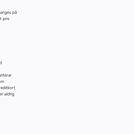
 anges på
t pris
d
anterar
som
reditkort
er aldrig