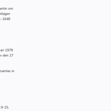
rantin om
ntlagen
41-1648
uari 1978
av den 27
samlas in
 9-15,