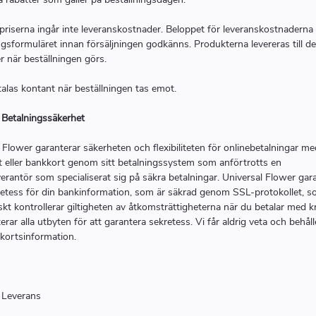
priserna ingår inte leveranskostnader. Beloppet för leveranskostnaderna
ngsformuläret innan försäljningen godkänns. Produkterna levereras till de
r när beställningen görs.
talas kontant när beställningen tas emot.
: Betalningssäkerhet
 Flower garanterar säkerheten och flexibiliteten för onlinebetalningar me
t eller bankkort genom sitt betalningssystem som anförtrotts en
verantör som specialiserat sig på säkra betalningar. Universal Flower gar
retess för din bankinformation, som är säkrad genom SSL-protokollet, 
kt kontrollerar giltigheten av åtkomsträttigheterna när du betalar med k
erar alla utbyten för att garantera sekretess. Vi får aldrig veta och behåll
tkortsinformation.
: Leverans