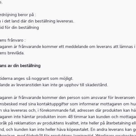
s.
dröjning beror på :
 i det land där din beställning levereras.
id för din beställning
ns frånvaro :
garen är frånvarande kommer ett meddelande om leverans att lämnas i
ens brevlåda.
ans av din beställning
tiderna anges så noggrant som möjligt.
ande av leveranstiden kan inte ge upphov till skadestånd.
garen är frånvarande kommer den person som ansvarar för leveransen 
ransbesked med sina kontaktuppgifter som informerar mottagaren om hu
 ska levereras och, i förekommande fall, adressen där produkten kan h
garen inte hämtar produkten inom 48 timmar kan kunden och mottagar
råk på reklamation av produktens kvalitet, inte heller på återbetalning ell
d, och kunden kan inte heller häva köpeavtalet. En andra leverans kan g
egäran, med förbehåll för produktens lagringstid. Ytterligare resekostn