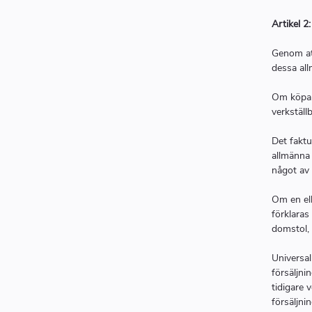
Artikel 2
Genom att
dessa all
Om köpare
verkstäl
Det faktu
allmänna 
något av 
Om en ell
förklaras 
domstol, 
Universal
försäljni
tidigare 
försäljni