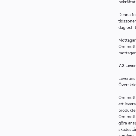
bekräftat
Denna för
tidszonen
dag och t
Mottagare
Om motta
mottagar
7.2 Lever
Leverans
Överskrid
Om motta
ett leve
produkten
Om motta
göra ansp
skadestån
kundens b