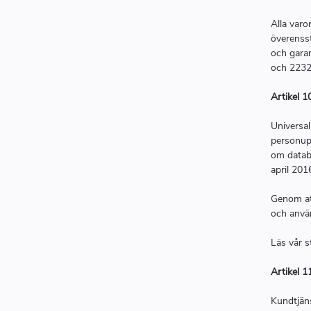
Alla varo
överensst
och garan
och 2232 
Artikel 1
Universa
personupp
om datab
april 20
Genom at
och använ
Läs vår 
Artikel 1
Kundtjäns