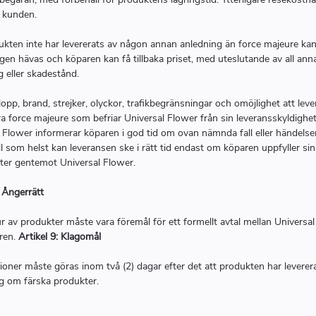
 kunden.
kten inte har levererats av någon annan anledning än force majeure ka
ngen hävas och köparen kan få tillbaka priset, med uteslutande av all ann
g eller skadestånd.
lopp, brand, strejker, olyckor, trafikbegränsningar och omöjlighet att leve
a force majeure som befriar Universal Flower från sin leveransskyldighet
 Flower informerar köparen i god tid om ovan nämnda fall eller händelser
fall som helst kan leveransen ske i rätt tid endast om köparen uppfyller sin
ter gentemot Universal Flower.
: Ångerrätt
ur av produkter måste vara föremål för ett formellt avtal mellan Universa
ren.
Artikel 9: Klagomål
oner måste göras inom två (2) dagar efter det att produkten har leverer
ig om färska produkter.