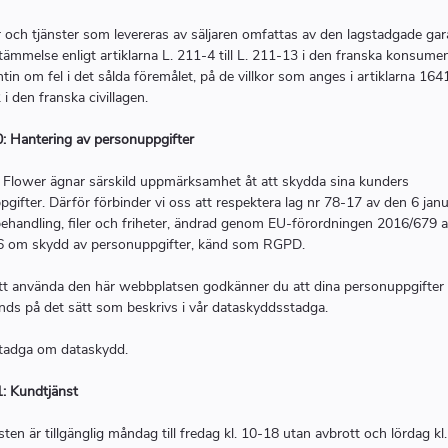
r och tjänster som levereras av säljaren omfattas av den lagstadgade ga
ämmelse enligt artiklarna L. 211-4 till L. 211-13 i den franska konsume
tin om fel i det sålda föremålet, på de villkor som anges i artiklarna 16
i den franska civillagen.
0: Hantering av personuppgifter
l Flower ägnar särskild uppmärksamhet åt att skydda sina kunders
gifter. Därför förbinder vi oss att respektera lag nr 78-17 av den 6 jan
ehandling, filer och friheter, ändrad genom EU-förordningen 2016/679 
16 om skydd av personuppgifter, känd som RGPD.
t använda den här webbplatsen godkänner du att dina personuppgifter 
ds på det sätt som beskrivs i vår dataskyddsstadga.
stadga om dataskydd.
1: Kundtjänst
ten är tillgänglig måndag till fredag kl. 10-18 utan avbrott och lördag kl.