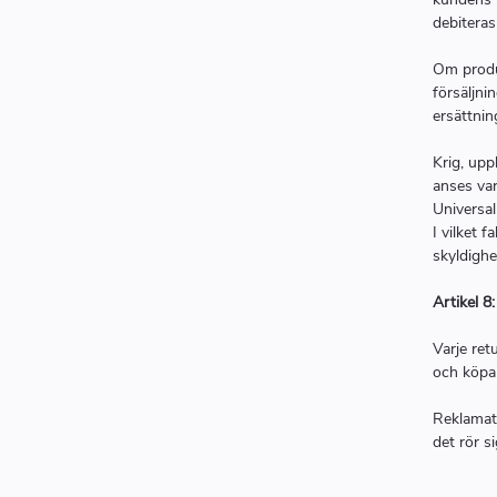
debiteras
Om produ
försäljni
ersättnin
Krig, upp
anses var
Universal
I vilket 
skyldighe
Artikel 8
Varje ret
och köpa
Reklamati
det rör s