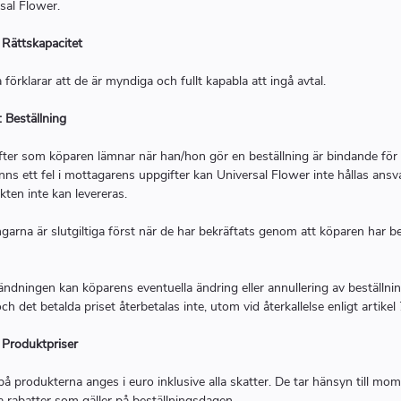
sal Flower.
: Rättskapacitet
förklarar att de är myndiga och fullt kapabla att ingå avtal.
: Beställning
ter som köparen lämnar när han/hon gör en beställning är bindande för
nns ett fel i mottagarens uppgifter kan Universal Flower inte hållas ansva
kten inte kan levereras.
ngarna är slutgiltiga först när de har bekräftats genom att köparen har be
ändningen kan köparens eventuella ändring eller annullering av beställni
ch det betalda priset återbetalas inte, utom vid återkallelse enligt artikel 
: Produktpriser
på produkterna anges i euro inklusive alla skatter. De tar hänsyn till mo
a rabatter som gäller på beställningsdagen.