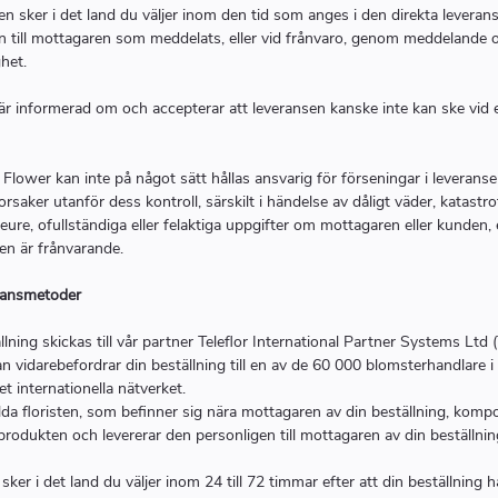
n sker i det land du väljer inom den tid som anges i den direkta leveran
n till mottagaren som meddelats, eller vid frånvaro, genom meddelande
ghet.
r informerad om och accepterar att leveransen kanske inte kan ske vid 
 Flower kan inte på något sätt hållas ansvarig för förseningar i leveran
orsaker utanför dess kontroll, särskilt i händelse av dåligt väder, katastrof
eure, ofullständiga eller felaktiga uppgifter om mottagaren eller kunden, 
en är frånvarande.
ransmetoder
llning skickas till vår partner Teleflor International Partner Systems Ltd 
 vidarebefordrar din beställning till en av de 60 000 blomsterhandlare i
et internationella nätverket.
da floristen, som befinner sig nära mottagaren av din beställning, komp
rodukten och levererar den personligen till mottagaren av din beställnin
sker i det land du väljer inom 24 till 72 timmar efter att din beställning h