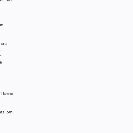
n
an
rera
.
.
a
l Flower
ats, om