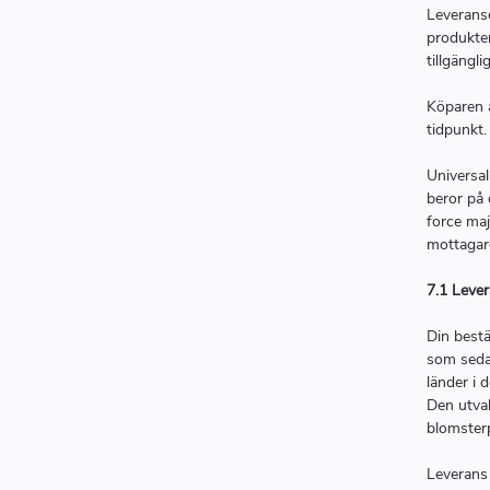
Leveranse
produkte
tillgängli
Köparen ä
tidpunkt.
Universal
beror på 
force maj
mottagar
7.1 Leve
Din bestä
som sedan
länder i d
Den utval
blomsterp
Leverans 