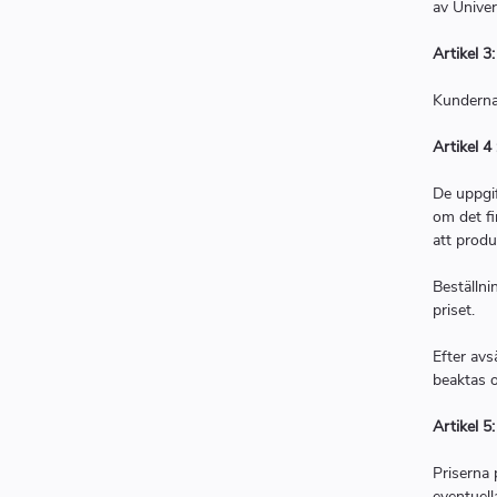
av Univer
Artikel 3
Kunderna 
Artikel 4 
De uppgif
om det fi
att produ
Beställni
priset.
Efter avs
beaktas o
Artikel 5
Priserna 
eventuell