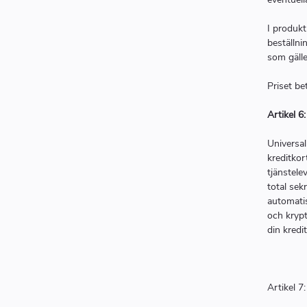
I produkt
beställni
som gälle
Priset be
Artikel 6
Universal
kreditkor
tjänstele
total sek
automatis
och krypt
din kredi
Artikel 7