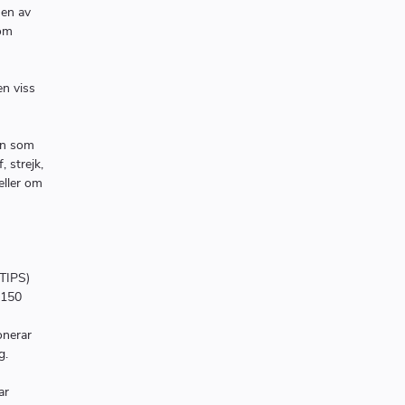
sen av
 om
en viss
sen som
, strejk,
eller om
(TIPS)
 150
onerar
g.
ar