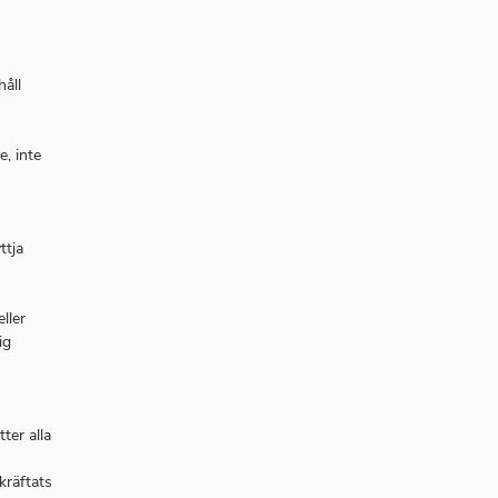
åll
e, inte
ttja
ller
ig
ter alla
kräftats