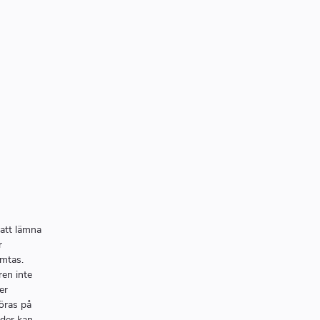
att lämna
r
ämtas.
en inte
er
öras på
ader kan