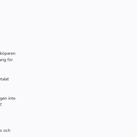
 köparen:
rig för
talat
ngen inte
7.
ms och