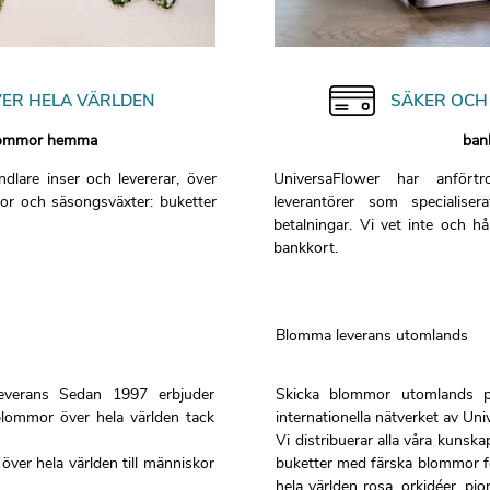
VER HELA VÄRLDEN
SÄKER OCH 
blommor hemma
ban
dlare inser och levererar, över
UniversaFlower har anförtro
or och säsongsväxter: buketter
leverantörer som specialise
betalningar. Vi vet inte och hå
bankkort.
Blomma leverans utomlands
 leverans Sedan 1997 erbjuder
Skicka blommor utomlands p
blommor över hela världen tack
internationella nätverket av Uni
Vi distribuerar alla våra kunska
över hela världen till människor
buketter med färska blommor för
hela världen rosa, orkidéer, pion