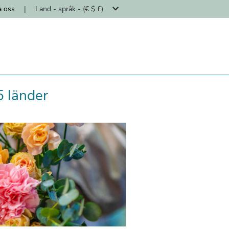
a oss
|
Land - språk - (€ $ £)
5 länder