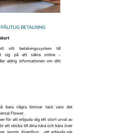
PÅLITLIG BETALNING
kkort
tt sitt betalningssystem till
rat sig på att säkra online -
ller aldrig informationen om ditt
å bara några timmar tack vare det
versal Flower.
per för att erbjuda dig ett stort urval av
 att skicka till dina nära och kära över
er, jasmin, lisianthus ...-att erbjuda när