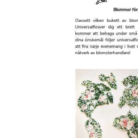
Blommor för al
Oavsett vilken bukett av blom
Universalflower dig ett bret
kommer att behaga under små och
dina önskemål följer universalf
att fira varje evenemang i livet 
nätverk av blomsterhandlare!