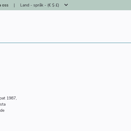
a oss
|
Land - språk - (€ $ £)
apat 1987,
sta
ade