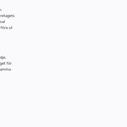
m
öretagets
sal
 föra ut
dje,
get för
 samma