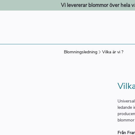
Vi levererar blommor över hela v
Blomningsledning
Vilka är vi ?
Vilka
Universal
ledande i
producent
blommor 
Från Frank