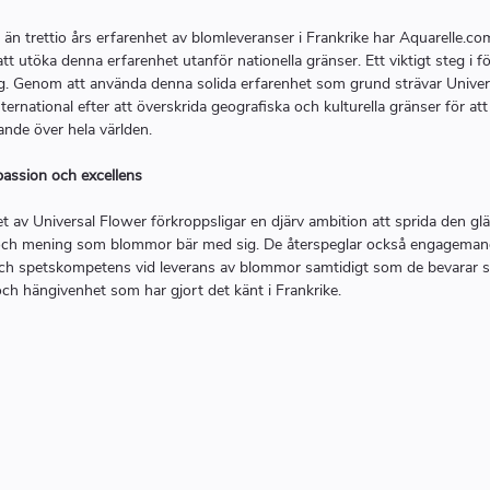
 än trettio års erfarenhet av blomleveranser i Frankrike har Aquarelle.co
att utöka denna erfarenhet utanför nationella gränser. Ett viktigt steg i f
g. Genom att använda denna solida erfarenhet som grund strävar Univer
ternational efter att överskrida geografiska och kulturella gränser för att
ande över hela världen.
 passion och excellens
 av Universal Flower förkroppsligar en djärv ambition att sprida den glä
och mening som blommor bär med sig. De återspeglar också engageman
 och spetskompetens vid leverans av blommor samtidigt som de bevarar
ch hängivenhet som har gjort det känt i Frankrike.