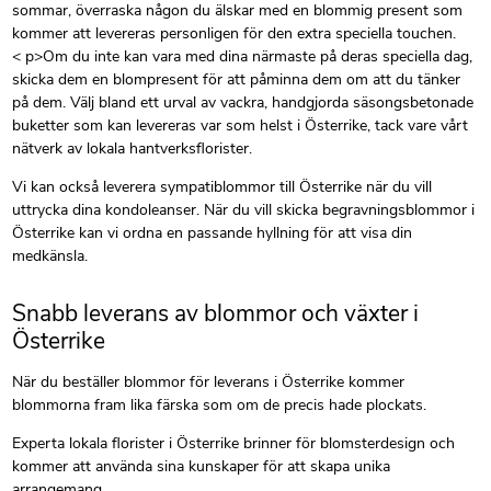
sommar, överraska någon du älskar med en blommig present som
kommer att levereras personligen för den extra speciella touchen.
< p>Om du inte kan vara med dina närmaste på deras speciella dag,
skicka dem en blompresent för att påminna dem om att du tänker
på dem. Välj bland ett urval av vackra, handgjorda säsongsbetonade
buketter som kan levereras var som helst i Österrike, tack vare vårt
nätverk av lokala hantverksflorister.
Vi kan också leverera sympatiblommor till Österrike när du vill
uttrycka dina kondoleanser. När du vill skicka begravningsblommor i
Österrike kan vi ordna en passande hyllning för att visa din
medkänsla.
Snabb leverans av blommor och växter i
Österrike
När du beställer blommor för leverans i Österrike kommer
blommorna fram lika färska som om de precis hade plockats.
Experta lokala florister i Österrike brinner för blomsterdesign och
kommer att använda sina kunskaper för att skapa unika
arrangemang.