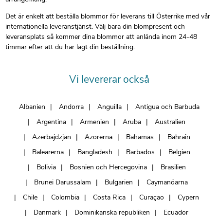
Det är enkelt att beställa blommor för leverans till Österrike med vår
internationella leveranstjänst. Välj bara din blompresent och
leveransplats så kommer dina blommor att anlända inom 24-48
timmar efter att du har lagt din beställning.
Vi levererar också
Albanien
Andorra
Anguilla
Antigua och Barbuda
Argentina
Armenien
Aruba
Australien
Azerbajdzjan
Azorerna
Bahamas
Bahrain
Balearerna
Bangladesh
Barbados
Belgien
Bolivia
Bosnien och Hercegovina
Brasilien
Brunei Darussalam
Bulgarien
Caymanöarna
Chile
Colombia
Costa Rica
Curaçao
Cypern
Danmark
Dominikanska republiken
Ecuador