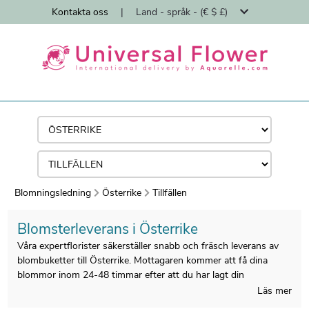
Kontakta oss
|
Land - språk - (€ $ £)
Blomningsledning
Österrike
Tillfällen
Blomsterleverans i Österrike
Våra expertflorister säkerställer snabb och fräsch leverans av
blombuketter till Österrike. Mottagaren kommer att få dina
blommor inom 24-48 timmar efter att du har lagt din
internationella blomsterbeställning.
Läs mer
Som experter på internationell blomleverans sedan 1997