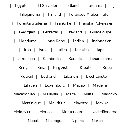
Egypten
El Salvador
Estland
Färöarna
Fiji
Filippinerna
Finland
Förenade Arabemiraten
Förenta Staterna
Frankrike
Franska Polynesien
Georgien
Gibraltar
Grekland
Guadeloupe
Honduras
Hong Kong
Indien
Indonesien
Iran
Israel
Italien
Jamaica
Japan
Jordanien
Kambodja
Kanada
kanarieöarna
Kenya
Kina
Kirgizistan
Kroatien
Kuba
Kuwait
Lettland
Libanon
Liechtenstein
Litauen
Luxemburg
Macao
Madeira
Makedonien
Malaysia
Malta
Malta
Marocko
Martinique
Mauritius
Mayotte
Mexiko
Moldavien
Monaco
Montenegro
Nederländerna
Nepal
Nicaragua
Nigeria
Norge