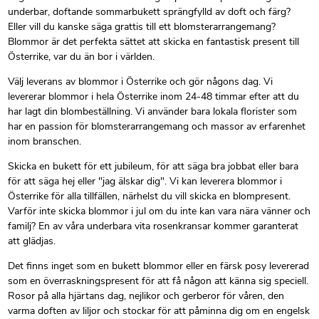
underbar, doftande sommarbukett sprängfylld av doft och färg?
Eller vill du kanske säga grattis till ett blomsterarrangemang?
Blommor är det perfekta sättet att skicka en fantastisk present till
Österrike, var du än bor i världen.
Välj leverans av blommor i Österrike och gör någons dag. Vi
levererar blommor i hela Österrike inom 24-48 timmar efter att du
har lagt din blombeställning. Vi använder bara lokala florister som
har en passion för blomsterarrangemang och massor av erfarenhet
inom branschen.
Skicka en bukett för ett jubileum, för att säga bra jobbat eller bara
för att säga hej eller "jag älskar dig". Vi kan leverera blommor i
Österrike för alla tillfällen, närhelst du vill skicka en blompresent.
Varför inte skicka blommor i jul om du inte kan vara nära vänner och
familj? En av våra underbara vita rosenkransar kommer garanterat
att glädjas.
Det finns inget som en bukett blommor eller en färsk posy levererad
som en överraskningspresent för att få någon att känna sig speciell.
Rosor på alla hjärtans dag, nejlikor och gerberor för våren, den
varma doften av liljor och stockar för att påminna dig om en engelsk