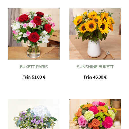
kommer Universal Flower att leverera en vacker blompresent till
dina nära och kära i Österrike. Överraska någon med gåvan av
en blomleverans till Österrike och gör deras dag speciell.
Internationell leverans av blommor från var som helst i världen
till Österrike.
Varje blombukett som levereras i Österrike kommer inom 24-48
timmar efter beställning, tack vare våra florister.
BUKETT PARIS
SUNSHINE BUKETT
Från 51,00 €
Från 46,00 €