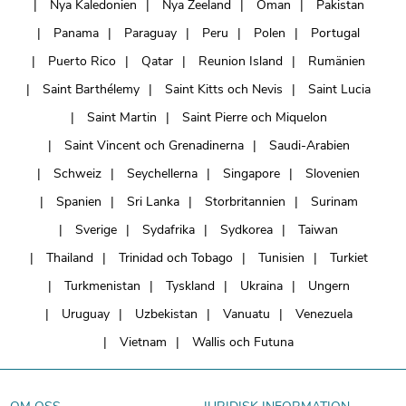
Nya Kaledonien
Nya Zeeland
Oman
Pakistan
Panama
Paraguay
Peru
Polen
Portugal
Puerto Rico
Qatar
Reunion Island
Rumänien
Saint Barthélemy
Saint Kitts och Nevis
Saint Lucia
Saint Martin
Saint Pierre och Miquelon
Saint Vincent och Grenadinerna
Saudi-Arabien
Schweiz
Seychellerna
Singapore
Slovenien
Spanien
Sri Lanka
Storbritannien
Surinam
Sverige
Sydafrika
Sydkorea
Taiwan
Thailand
Trinidad och Tobago
Tunisien
Turkiet
Turkmenistan
Tyskland
Ukraina
Ungern
Uruguay
Uzbekistan
Vanuatu
Venezuela
Vietnam
Wallis och Futuna