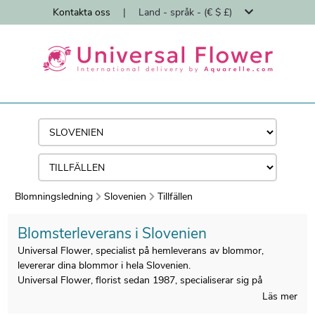
Kontakta oss
|
Land - språk - (€ $ £)
Blomningsledning
Slovenien
Tillfällen
Blomsterleverans i Slovenien
Universal Flower, specialist på hemleverans av blommor,
levererar dina blommor i hela Slovenien.
Universal Flower, florist sedan 1987, specialiserar sig på
hemleverans av blombuketter från florister.
Läs mer
Alla buketter tillverkas i Slovenien av våra lokala