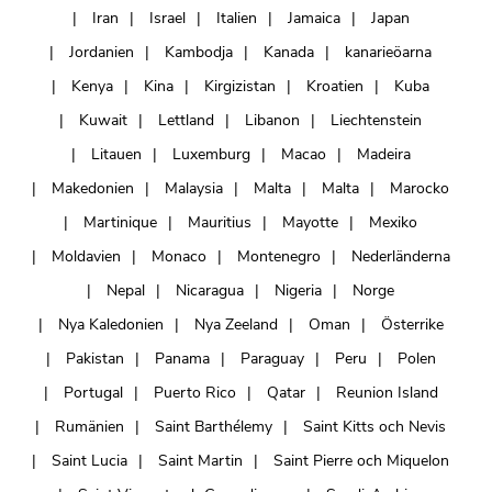
Iran
Israel
Italien
Jamaica
Japan
Jordanien
Kambodja
Kanada
kanarieöarna
Kenya
Kina
Kirgizistan
Kroatien
Kuba
Kuwait
Lettland
Libanon
Liechtenstein
Litauen
Luxemburg
Macao
Madeira
Makedonien
Malaysia
Malta
Malta
Marocko
Martinique
Mauritius
Mayotte
Mexiko
Moldavien
Monaco
Montenegro
Nederländerna
Nepal
Nicaragua
Nigeria
Norge
Nya Kaledonien
Nya Zeeland
Oman
Österrike
Pakistan
Panama
Paraguay
Peru
Polen
Portugal
Puerto Rico
Qatar
Reunion Island
Rumänien
Saint Barthélemy
Saint Kitts och Nevis
Saint Lucia
Saint Martin
Saint Pierre och Miquelon