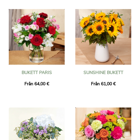
hantverksflorister och levereras sedan var som helst i Slovenien
till den adress du väljer av floristen nära din mottagare. Beställ
före kl. 16.00 så levereras din bukett nästa dag, inklusive
helgdagar. Oavsett vilken händelse du firar (födelsedag, bröllop,
tack, etc.), lita på Universal Flower för en lyckad blomleverans!
BUKETT PARIS
SUNSHINE BUKETT
Från 64,00 €
Från 61,00 €