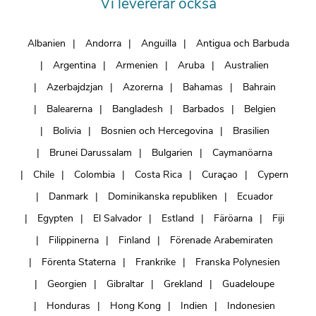
Vi levererar också
Albanien
Andorra
Anguilla
Antigua och Barbuda
Argentina
Armenien
Aruba
Australien
Azerbajdzjan
Azorerna
Bahamas
Bahrain
Balearerna
Bangladesh
Barbados
Belgien
Bolivia
Bosnien och Hercegovina
Brasilien
Brunei Darussalam
Bulgarien
Caymanöarna
Chile
Colombia
Costa Rica
Curaçao
Cypern
Danmark
Dominikanska republiken
Ecuador
Egypten
El Salvador
Estland
Färöarna
Fiji
Filippinerna
Finland
Förenade Arabemiraten
Förenta Staterna
Frankrike
Franska Polynesien
Georgien
Gibraltar
Grekland
Guadeloupe
Honduras
Hong Kong
Indien
Indonesien