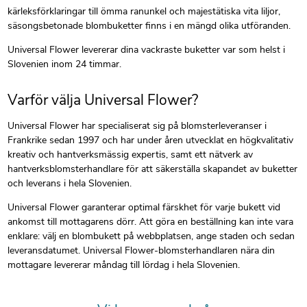
kärleksförklaringar till ömma ranunkel och majestätiska vita liljor,
säsongsbetonade blombuketter finns i en mängd olika utföranden.
Universal Flower levererar dina vackraste buketter var som helst i
Slovenien inom 24 timmar.
Varför välja Universal Flower?
Universal Flower har specialiserat sig på blomsterleveranser i
Frankrike sedan 1997 och har under åren utvecklat en högkvalitativ
kreativ och hantverksmässig expertis, samt ett nätverk av
hantverksblomsterhandlare för att säkerställa skapandet av buketter
och leverans i hela Slovenien.
Universal Flower garanterar optimal färskhet för varje bukett vid
ankomst till mottagarens dörr. Att göra en beställning kan inte vara
enklare: välj en blombukett på webbplatsen, ange staden och sedan
leveransdatumet. Universal Flower-blomsterhandlaren nära din
mottagare levererar måndag till lördag i hela Slovenien.