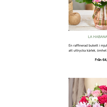
LA HABANA
En raffinerad bukett i mju
att uttrycka kärlek, ömhet
elegant och poetisk komp
Från 64
ackompanjerar varje upprik
Bilder är inte avtalsenligt