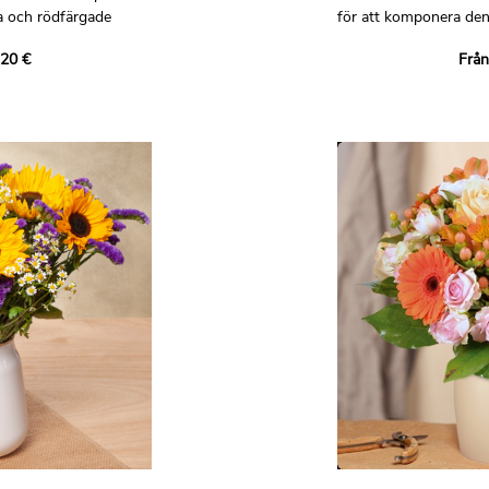
a och rödfärgade
för att komponera denn
och gula toner!
,20 €
Från
ist som kommer att
Lita på att vår florist
 för dig. De kommer
dig. Han kommer att 
ngsbetonade blommor
säsongsblommor som fi
med all den fina
butik, med all den om
eten hos ett riktigt
en professionell perso
Ej avtalsenlig bild.