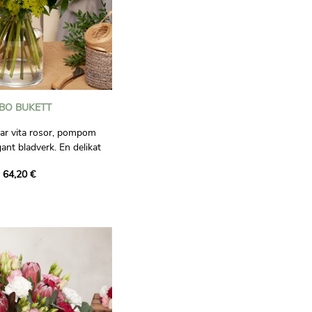
BO BUKETT
ar vita rosor, pompom
nt bladverk. En delikat
h grönt för en ren,
 64,20 €
ook.
ligt bindande.