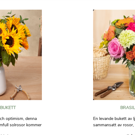
 BUKETT
BRASIL
och optimism, denna
En levande bukett av l
rmfull solrosor kommer
sammansatt av rosor,
 som tar emot den.
nejlikor, sprayrosor, g