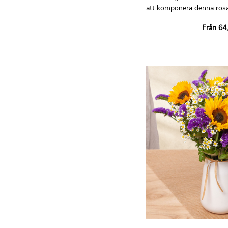
att komponera denna ros
bukett !
Från 64
Lita på vår hantverksflor
skapa en unik bukett just
att skapa den med säso
utvalda från deras butik, 
skickligheten och kreativit
proffs.
Ej avtalsenlig bild.