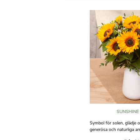
SUNSHINE
Symbol för solen, glädje 
generösa och naturliga a
att ge bra humor till den