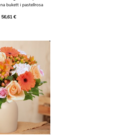
a bukett i pastellrosa
 56,61 €
 skapar en unik bukett åt
skapa den med
nns tillgängliga i hans
sorg och kreativitet som
n har.