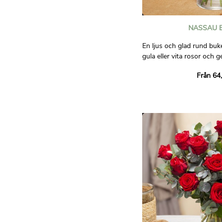
NASSAU 
En ljus och glad rund buk
gula eller vita rosor och g
ett urval av ljusa blommor
Från 64
lisianthus, flox eller kamom
Ett koncentrat av friskhe
Bilder är inte avtalsenligt