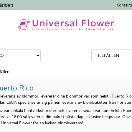
ärlden
Kontakt
fällen
uerto Rico
mleverans av blommor, levererar dina blommor var som helst i Puerto Ric
dan 1987, specialiserar sig på hemleverans av blombuketter från florister
 av våra lokala hantverksflorister och levereras sedan var som helst i Puert
före kl. 16.00 så levereras din bukett nästa dag, inklusive helgdagar. Oavs
 på Universal Flower för en lyckad blomleverans!