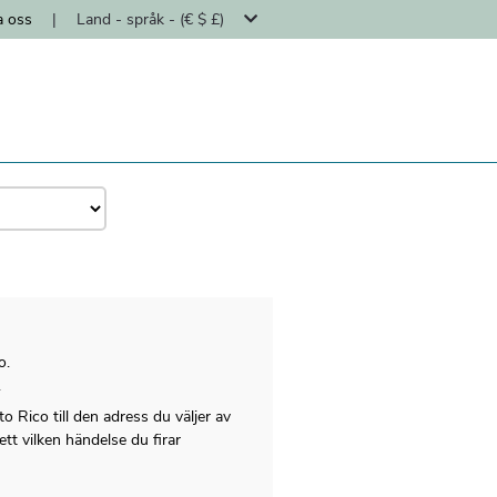
a oss
|
Land - språk - (€ $ £)
o.
.
o Rico till den adress du väljer av
ett vilken händelse du firar