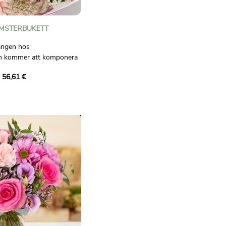
MSTERBUKETT
langen hos
om kommer att komponera
 i rosa och vita toner!
 56,61 €
florist som kommer att
kett åt dig. Han kommer
ongsbetonade blommor,
k, vilket ger all omsorg
 proffs.