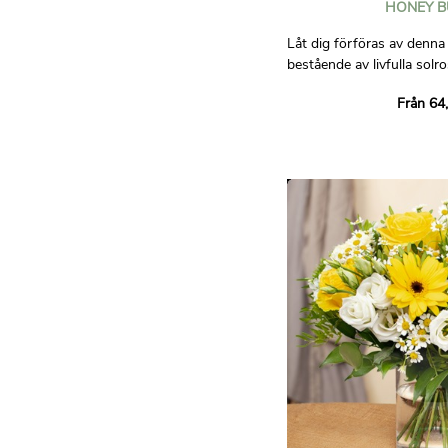
HONEY B
Låt dig förföras av denna 
bestående av livfulla solr
sommarvärme. De ackomp
Från 64
näckrosblad och fina små
påminner om ljuvligheten i 
Fall för denna bukett och 
dess varma och glada atmo
dagen för den person du ge
Bilderna är inte bindande 