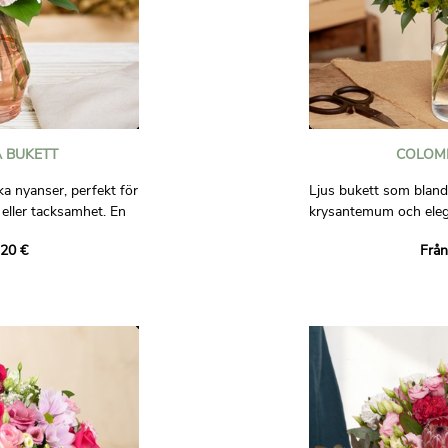
 BUKETT
COLOM
ka nyanser, perfekt för
Ljus bukett som bland
 eller tacksamhet. En
krysantemum och elega
osition som
kombination av vitt oc
,20 €
Från
tig känsla.
raffinerad och tidlös l
 bindande.
Bilder är inte avtalsen