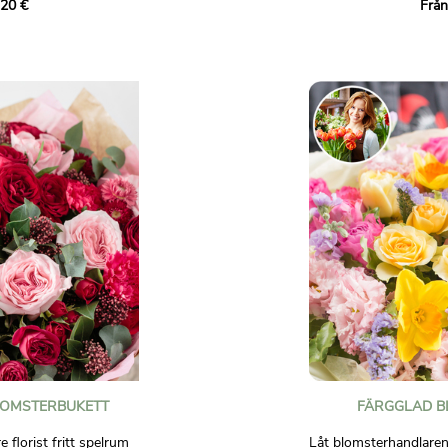
,20 €
Från
krysantemum, solidago
för att fira ett
koncentrat av soliga 
 enkelt för att förgylla
nyanser för att lysa up
.
humör.
Bilder är inte avtalsen
LOMSTERBUKETT
FÄRGGLAD B
florist fritt spelrum
Låt blomsterhandlarens