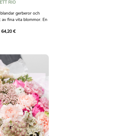
ETT RIO
 blandar gerberor och
t av fina vita blommor. En
 och fräschör för att lysa
 64,20 €
ligt bindande.