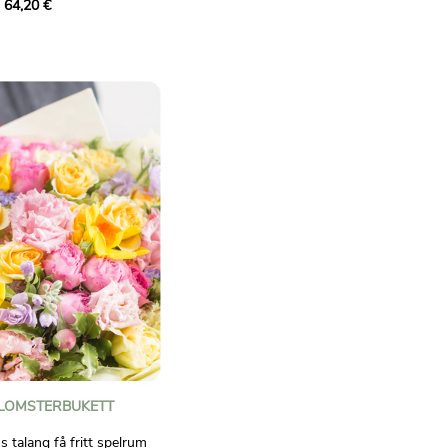
 64,20 €
 och ruscus. Ett
blommor och syrliga
p alla tillfällen med gott
ligt bindande.
LOMSTERBUKETT
 talang få fritt spelrum