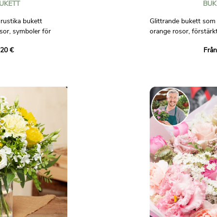
UKETT
BUK
rustika bukett
Glittrande bukett som
osor, symboler för
orange rosor, förstärk
anjeras av
skapelse full av energi
,20 €
Från
 prästkragar, som
upp varje tillfälle.
fält i blom.
Bilder är inte avtalsen
låt dig ryckas med av
sfär, för att lysa upp
r den till.
för kontraktet.