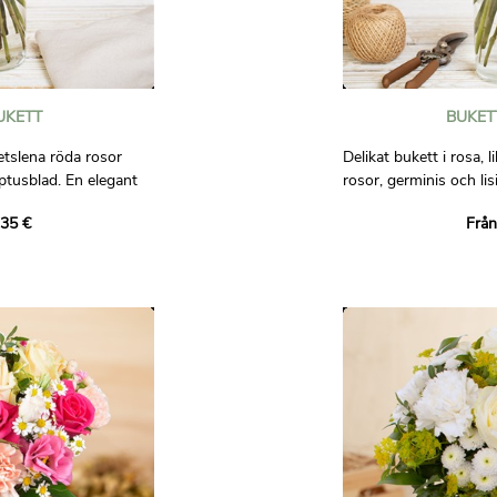
UKETT
BUKET
etslena röda rosor
Delikat bukett i rosa, l
yptusblad. En elegant
rosor, germinis och li
 för att uttrycka
raffinerad komposition,
,35 €
Från
.
värdefulla ögonblick. 
att erbjuda för att uttr
 bindande.
Bilder är inte avtalsen