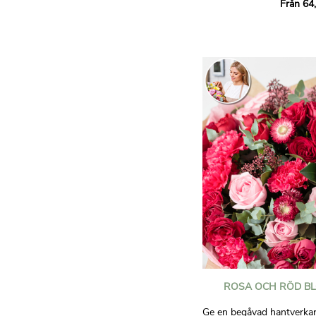
Från 64
Ge den här soliga buketten 
speciellt tillfälle eller helt
dagen för någon du älskar
Ej avtalsenliga bilder.
ROSA OCH RÖD B
Ge en begåvad hantverkare 