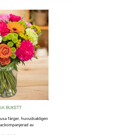
IA BUKETT
jusa färger, huvudsakligen
 ackompanjerad av
erminis, santini