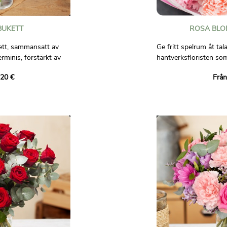
BUKETT
ROSA BLO
ett, sammansatt av
Ge fritt spelrum åt ta
erminis, förstärkt av
hantverksfloristen s
 som nejlikor,
denna färgglada bukett
,20 €
Från
ill.
Lita på vår hantverks
t och gott humör!
komponera en unik bu
att göra det med säs
 bindande.
tillgängliga i hans buti
och kreativitet från ett
Ej avtalsenlig bild.