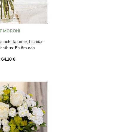
T MORONI
ila och lila toner, blandar
sianthus. En öm och
 perfekt för att fira
 64,20 €
Ett koncentrat av sötma
ycka tillgivenhet.
ligt bindande.