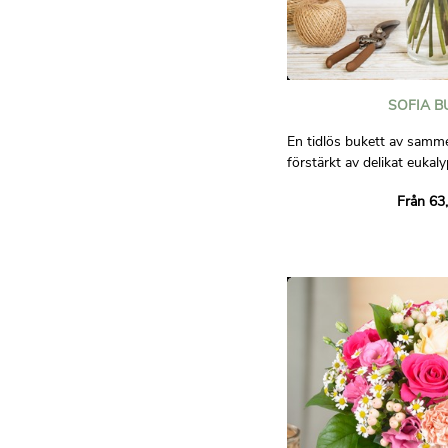
SOFIA B
En tidlös bukett av samm
förstärkt av delikat eukal
och raffinerad komposition
Från 63
kärlek, passion och ömhet
Bilder är inte avtalsenligt