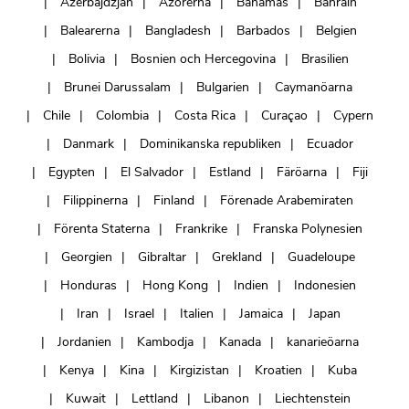
Azerbajdzjan
Azorerna
Bahamas
Bahrain
Balearerna
Bangladesh
Barbados
Belgien
Bolivia
Bosnien och Hercegovina
Brasilien
Brunei Darussalam
Bulgarien
Caymanöarna
Chile
Colombia
Costa Rica
Curaçao
Cypern
Danmark
Dominikanska republiken
Ecuador
Egypten
El Salvador
Estland
Färöarna
Fiji
Filippinerna
Finland
Förenade Arabemiraten
Förenta Staterna
Frankrike
Franska Polynesien
Georgien
Gibraltar
Grekland
Guadeloupe
Honduras
Hong Kong
Indien
Indonesien
Iran
Israel
Italien
Jamaica
Japan
Jordanien
Kambodja
Kanada
kanarieöarna
Kenya
Kina
Kirgizistan
Kroatien
Kuba
Kuwait
Lettland
Libanon
Liechtenstein