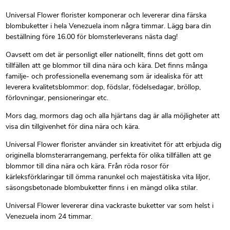
Universal Flower florister komponerar och levererar dina färska
blombuketter i hela Venezuela inom några timmar. Lägg bara din
beställning före 16.00 för blomsterleverans nästa dag!
Oavsett om det är personligt eller nationellt, finns det gott om
tillfällen att ge blommor till dina nära och kära. Det finns många
familje- och professionella evenemang som är idealiska för att
leverera kvalitetsblommor: dop, födslar, födelsedagar, bröllop,
förlovningar, pensioneringar etc.
Mors dag, mormors dag och alla hjärtans dag är alla möjligheter att
visa din tillgivenhet för dina nära och kära.
Universal Flower florister använder sin kreativitet för att erbjuda dig
originella blomsterarrangemang, perfekta för olika tillfällen att ge
blommor till dina nära och kära. Från röda rosor för
kärleksförklaringar till ömma ranunkel och majestätiska vita liljor,
säsongsbetonade blombuketter finns i en mängd olika stilar.
Universal Flower levererar dina vackraste buketter var som helst i
Venezuela inom 24 timmar.