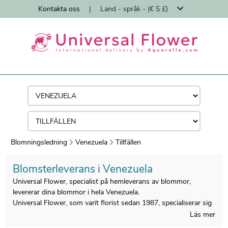
Kontakta oss
|
Land - språk - (€ $ £)
Blomningsledning
Venezuela
Tillfällen
Blomsterleverans i Venezuela
Universal Flower, specialist på hemleverans av blommor,
levererar dina blommor i hela Venezuela.
Universal Flower, som varit florist sedan 1987, specialiserar sig
på hemleverans av blombuketter från florister.
Läs mer
Alla buketter tillverkas i Venezuela av våra lokala