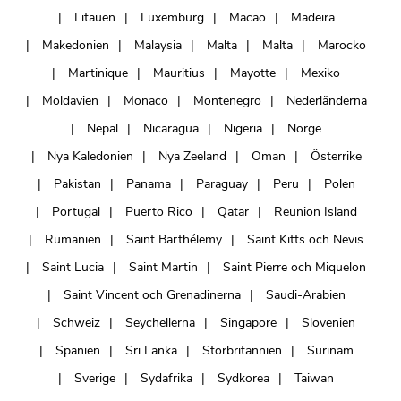
Litauen
Luxemburg
Macao
Madeira
Makedonien
Malaysia
Malta
Malta
Marocko
Martinique
Mauritius
Mayotte
Mexiko
Moldavien
Monaco
Montenegro
Nederländerna
Nepal
Nicaragua
Nigeria
Norge
Nya Kaledonien
Nya Zeeland
Oman
Österrike
Pakistan
Panama
Paraguay
Peru
Polen
Portugal
Puerto Rico
Qatar
Reunion Island
Rumänien
Saint Barthélemy
Saint Kitts och Nevis
Saint Lucia
Saint Martin
Saint Pierre och Miquelon
Saint Vincent och Grenadinerna
Saudi-Arabien
Schweiz
Seychellerna
Singapore
Slovenien
Spanien
Sri Lanka
Storbritannien
Surinam
Sverige
Sydafrika
Sydkorea
Taiwan