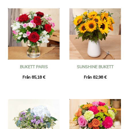
hantverksflorister och levereras sedan var som helst i
Venezuela till den adress du väljer av floristen nära din
mottagare. Beställ före kl. 16.00 så levereras din bukett nästa
dag, inklusive helgdagar. Oavsett vilken händelse du firar
(födelsedag, bröllop, tack, etc.), lita på Universal Flower för en
lyckad blomleverans!
BUKETT PARIS
SUNSHINE BUKETT
Från 85,18 €
Från 82,98 €