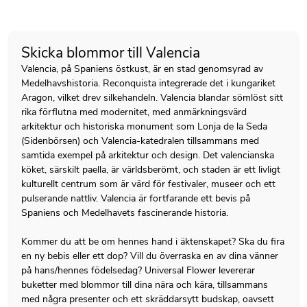
Skicka blommor till Valencia
Valencia, på Spaniens östkust, är en stad genomsyrad av
Medelhavshistoria. Reconquista integrerade det i kungariket
Aragon, vilket drev silkehandeln. Valencia blandar sömlöst sitt
rika förflutna med modernitet, med anmärkningsvärd
arkitektur och historiska monument som Lonja de la Seda
(Sidenbörsen) och Valencia-katedralen tillsammans med
samtida exempel på arkitektur och design. Det valencianska
köket, särskilt paella, är världsberömt, och staden är ett livligt
kulturellt centrum som är värd för festivaler, museer och ett
pulserande nattliv. Valencia är fortfarande ett bevis på
Spaniens och Medelhavets fascinerande historia.
Kommer du att be om hennes hand i äktenskapet? Ska du fira
en ny bebis eller ett dop? Vill du överraska en av dina vänner
på hans/hennes födelsedag? Universal Flower levererar
buketter med blommor till dina nära och kära, tillsammans
med några presenter och ett skräddarsytt budskap, oavsett