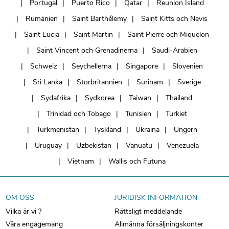
Portugal
Puerto Rico
Qatar
Reunion Island
Rumänien
Saint Barthélemy
Saint Kitts och Nevis
Saint Lucia
Saint Martin
Saint Pierre och Miquelon
Saint Vincent och Grenadinerna
Saudi-Arabien
Schweiz
Seychellerna
Singapore
Slovenien
Sri Lanka
Storbritannien
Surinam
Sverige
Sydafrika
Sydkorea
Taiwan
Thailand
Trinidad och Tobago
Tunisien
Turkiet
Turkmenistan
Tyskland
Ukraina
Ungern
Uruguay
Uzbekistan
Vanuatu
Venezuela
Vietnam
Wallis och Futuna
OM OSS
JURIDISK INFORMATION
Vilka är vi ?
Rättsligt meddelande
Våra engagemang
Allmänna försäljningskonter