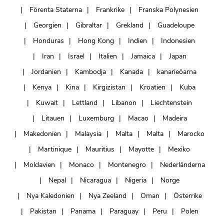
Förenta Staterna
Frankrike
Franska Polynesien
Georgien
Gibraltar
Grekland
Guadeloupe
Honduras
Hong Kong
Indien
Indonesien
Iran
Israel
Italien
Jamaica
Japan
Jordanien
Kambodja
Kanada
kanarieöarna
Kenya
Kina
Kirgizistan
Kroatien
Kuba
Kuwait
Lettland
Libanon
Liechtenstein
Litauen
Luxemburg
Macao
Madeira
Makedonien
Malaysia
Malta
Malta
Marocko
Martinique
Mauritius
Mayotte
Mexiko
Moldavien
Monaco
Montenegro
Nederländerna
Nepal
Nicaragua
Nigeria
Norge
Nya Kaledonien
Nya Zeeland
Oman
Österrike
Pakistan
Panama
Paraguay
Peru
Polen